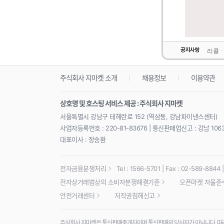
리콜ㆍ
주식회사 지마켓 소개
채용정보
이용약관
상호명 및 호스팅 서비스 제공 : 주식회사 지마켓
서울특별시 강남구 테헤란로 152 (역삼동, 강남파이낸스센터)
사업자등록번호 : 220-81-83676 | 통신판매업신고 : 강남 106
대표이사 : 장승환
전자금융분쟁처리
Tel : 1566-5701 | Fax : 02-589-8844 | 
전자상거래법상의 소비자분쟁해결기준
오픈마켓 자율준
안전거래센터
저작권침해신고
주식회사 지마켓은 통신판매중개자이며 통신판매의 당사자가 아닙니다. 따라서