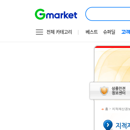
전체 카테고리
베스트
슈퍼딜
>
홈
지적재산권