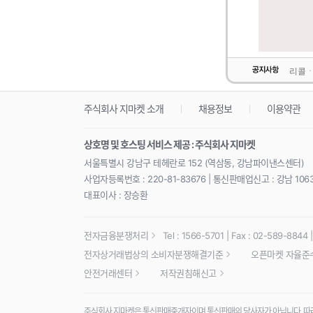
리콜ㆍ
주식회사 지마켓 소개
채용정보
이용약관
상호명 및 호스팅 서비스 제공 : 주식회사 지마켓
서울특별시 강남구 테헤란로 152 (역삼동, 강남파이낸스센터)
사업자등록번호 : 220-81-83676 | 통신판매업신고 : 강남 106
대표이사 : 장승환
전자금융분쟁처리
Tel : 1566-5701 | Fax : 02-589-8844 | 
전자상거래법상의 소비자분쟁해결기준
오픈마켓 자율준
안전거래센터
저작권침해신고
주식회사 지마켓은 통신판매중개자이며 통신판매의 당사자가 아닙니다. 따라서