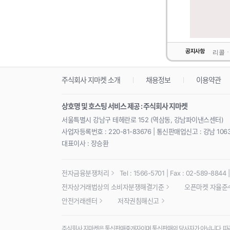
리콜ㆍ
주식회사 지마켓 소개
채용정보
이용약관
상호명 및 호스팅 서비스 제공 : 주식회사 지마켓
서울특별시 강남구 테헤란로 152 (역삼동, 강남파이낸스센터)
사업자등록번호 : 220-81-83676 | 통신판매업신고 : 강남 106
대표이사 : 장승환
전자금융분쟁처리
Tel : 1566-5701 | Fax : 02-589-8844 | 
전자상거래법상의 소비자분쟁해결기준
오픈마켓 자율준
안전거래센터
저작권침해신고
주식회사 지마켓은 통신판매중개자이며 통신판매의 당사자가 아닙니다. 따라서