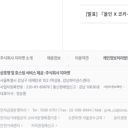
[발표] 『올인 X 코
주식회사 지마켓 소개
채용정보
이용약관
개인정보처리방
상호명 및 호스팅 서비스 제공 : 주식회사 지마켓
서울특별시 강남구 테헤란로 152 (역삼동, 강남파이낸스센터)
사업자등록번호 : 220-81-83676 | 통신판매업신고 : 강남 10630호
대표이사 : 장승환
전자금융분쟁처리
Tel : 1566-5701 | Fax : 02-589-8844 | Mail :
gmk_cs@corp.
전자상거래법상의 소비자분쟁해결기준
오픈마켓 자율준수규약
윤리경영
안전거래센터
저작권침해신고