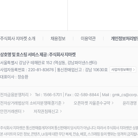
주식회사 지마켓 소개
채용정보
이용약관
개인정보처리방
상호명 및 호스팅 서비스 제공 : 주식회사 지마켓
서울특별시 강남구 테헤란로 152 (역삼동, 강남파이낸스센터)
사업자등록번호 : 220-81-83676 | 통신판매업신고 : 강남 10630호
대표이사 : 장승환
전자금융분쟁처리
Tel : 1566-5701 | Fax : 02-589-8844 | Mail :
gmk_cs@corp.
전자상거래법상의 소비자분쟁해결기준
오픈마켓 자율준수규약
윤리경영
안전거래센터
저작권침해신고
주식회사 지마켓은 통신판매중개자이며 통신판매의 당사자가 아닙니다. 따라서 주식회사 지마켓은 상품·
본 사이트의 모든 정보, 콘텐츠, UI 등에 대한 무단 복제, 전송, 배포, 스크래핑 등의 행위는 엄격히 금지됩