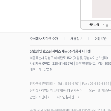
리콜ㆍ
주식회사 지마켓 소개
채용정보
이용약관
상호명 및 호스팅 서비스 제공 : 주식회사 지마켓
서울특별시 강남구 테헤란로 152 (역삼동, 강남파이낸스센터)
사업자등록번호 : 220-81-83676 | 통신판매업신고 : 강남 106
대표이사 : 장승환
전자금융분쟁처리
Tel : 1566-5701 | Fax : 02-589-8844 | 
전자상거래법상의 소비자분쟁해결기준
오픈마켓 자율준
안전거래센터
저작권침해신고
주식회사 지마켓은 통신판매중개자이며 통신판매의 당사자가 아닙니다. 따라서