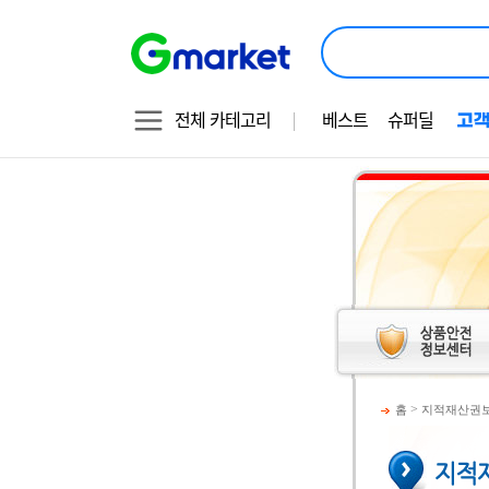
전체 카테고리
베스트
슈퍼딜
>
홈
지적재산권