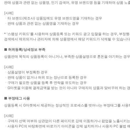
판매 상품과 관련 없는 상품명, 인기 검색어, 유명 브랜드명 등을 기재하여 상품 노
[사례]
타 브랜드(제조사) 상품임에도 유명 브랜드명을 기재하는 경우
ㆍ
판매 상품과 관련 없는 상품명을 기재하는 경우
ㆍ
* '스팸성 키워드'를 사용하여 상품등록 또는 키워드 광고 입찰을 하는 경우, 부정
검색에서 제외되거나 관리자에 의해 상품명에서 해당 키워드가 삭제될 수 있습니다
■
허위등록/상세정보 부족
상품판매 목적의 상품등록이 아니거나, 부족한 상품설명으로 혼돈을 야기하는 경
[사례]
상품설명이 부정확한 경우
ㆍ
판매 상품이 없거나 허위 또는 장난으로 등록한 경우
ㆍ
구매가 필요한 상품을 등록 후 연락을 유도하는 경우
ㆍ
G마켓을 이용해 결제금액을 받는 것이 아니라 구매자의 상품과 맞바꾸려 하는 
ㆍ
■
부정태그 사용
상품등록 시 G마켓에서 제공하는 정상적인 프로세스를 벗어나는 부정태그를 사용
[사례]
구매자 선택 여부와 상관없이 다른 페이지로 강제 이동하거나 팝업을 노출시키는
ㆍ
사용자 PC의 바탕화면에 바로가기 아이콘을 강제 설치하거나 사용자 PC 불법 
ㆍ