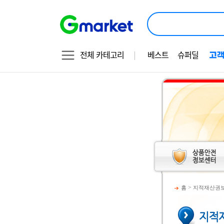
전체 카테고리
베스트
슈퍼딜
>
홈
지적재산권